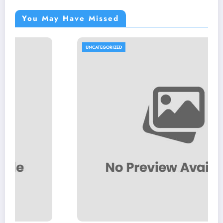
You May Have Missed
UNCATEGORIZED