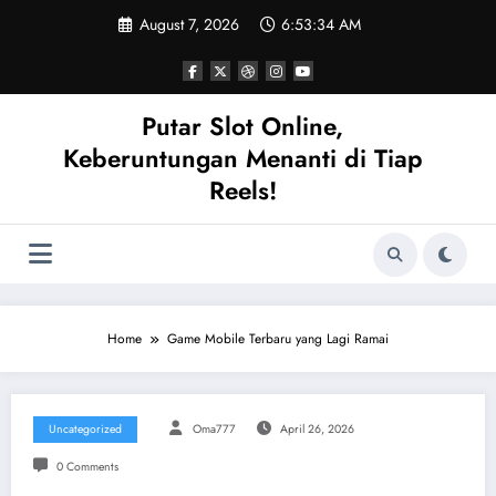
Skip
August 7, 2026
6:53:35 AM
to
content
Putar Slot Online,
Keberuntungan Menanti di Tiap
Reels!
Home
Game Mobile Terbaru yang Lagi Ramai
Uncategorized
Oma777
April 26, 2026
0 Comments