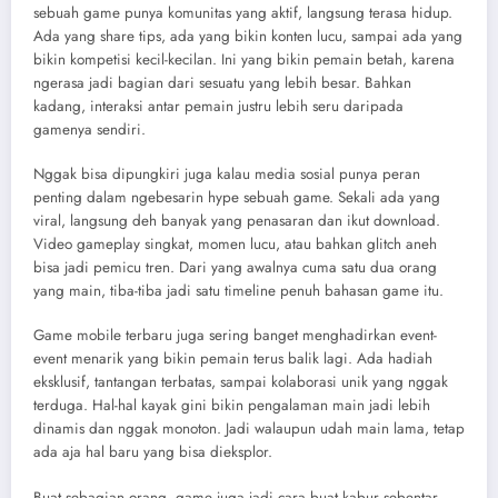
sebuah game punya komunitas yang aktif, langsung terasa hidup.
Ada yang share tips, ada yang bikin konten lucu, sampai ada yang
bikin kompetisi kecil-kecilan. Ini yang bikin pemain betah, karena
ngerasa jadi bagian dari sesuatu yang lebih besar. Bahkan
kadang, interaksi antar pemain justru lebih seru daripada
gamenya sendiri.
Nggak bisa dipungkiri juga kalau media sosial punya peran
penting dalam ngebesarin hype sebuah game. Sekali ada yang
viral, langsung deh banyak yang penasaran dan ikut download.
Video gameplay singkat, momen lucu, atau bahkan glitch aneh
bisa jadi pemicu tren. Dari yang awalnya cuma satu dua orang
yang main, tiba-tiba jadi satu timeline penuh bahasan game itu.
Game mobile terbaru juga sering banget menghadirkan event-
event menarik yang bikin pemain terus balik lagi. Ada hadiah
eksklusif, tantangan terbatas, sampai kolaborasi unik yang nggak
terduga. Hal-hal kayak gini bikin pengalaman main jadi lebih
dinamis dan nggak monoton. Jadi walaupun udah main lama, tetap
ada aja hal baru yang bisa dieksplor.
Buat sebagian orang, game juga jadi cara buat kabur sebentar