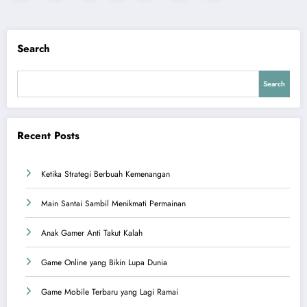
pagination
Search
Search
Recent Posts
Ketika Strategi Berbuah Kemenangan
Main Santai Sambil Menikmati Permainan
Anak Gamer Anti Takut Kalah
Game Online yang Bikin Lupa Dunia
Game Mobile Terbaru yang Lagi Ramai