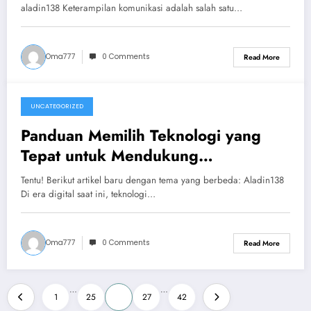
aladin138 Keterampilan komunikasi adalah salah satu…
Oma777
0 Comments
Read More
UNCATEGORIZED
February 6, 2025
Panduan Memilih Teknologi yang
Tepat untuk Mendukung
Produktivitas Anda
Tentu! Berikut artikel baru dengan tema yang berbeda: Aladin138
Di era digital saat ini, teknologi…
Oma777
0 Comments
Read More
Posts
…
…
1
25
26
27
42