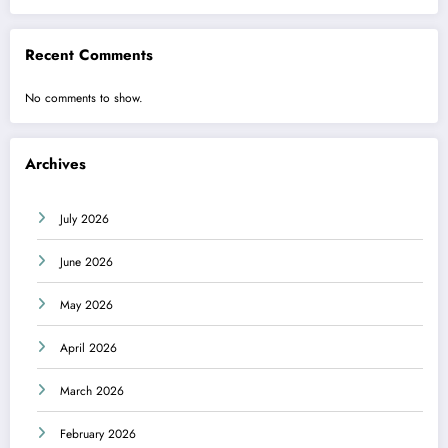
Recent Comments
No comments to show.
Archives
July 2026
June 2026
May 2026
April 2026
March 2026
February 2026