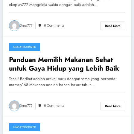
okeplay777 Mengelola waktu dengan baik adalah…
Oma777
0 Comments
Read More
UNCATEGORIZED
February 20, 2025
Panduan Memilih Makanan Sehat
untuk Gaya Hidup yang Lebih Baik
Tentu! Berikut adalah artikel baru dengan tema yang berbeda:
mantap168 Makanan adalah bahan bakar tubuh…
Oma777
0 Comments
Read More
UNCATEGORIZED
February 19, 2025