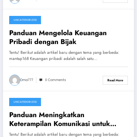
UNCATEGORIZED
February 12, 2025
Panduan Mengelola Keuangan
Pribadi dengan Bijak
Tentu! Berikut adalah artikel baru dengan tema yang berbeda:
mantap168 Keuangan pribadi adalah salah satu…
Oma777
0 Comments
Read More
UNCATEGORIZED
February 9, 2025
Panduan Meningkatkan
Keterampilan Komunikasi untuk
Kehidupan Profesional dan Pribadi
Tentu! Berikut adalah artikel baru dengan tema yang berbeda: