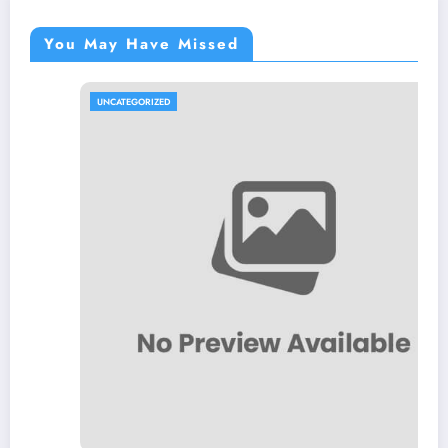
You May Have Missed
UNCATEGORIZED