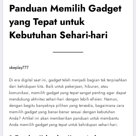
Panduan Memilih Gadget
yang Tepat untuk
Kebutuhan Sehari-hari
okeplay777
Di era digital saat ini, gadget telah menjadi bagian tak terpisahkan
dari kehidupan kita. Baik untuk pekerjaan, hiburan, atau
komunikasi, memilih gadget yang tepat sangat penting agar dapat
mendukung aktivitas sehari-hari dengan lebih efisien. Namun,
dengan begitu banyaknya pilihan yang tersedia, bagaimana cara
memilih gadget yang benar-benar sesuai dengan kebutuhan
Anda? Artikel ini akan memberikan panduan untuk membantu
Anda memilih gadget yang tepat untuk kehidupan sehari-hari.