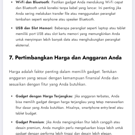
Wi-Fi dan Bluetooth
: Pastikan gadget Anda mendukung Wi-Fi cepat
dan Bluetooth untuk koneksi tanpa kabel yang lancar. Ini penting jika
Anda sering melakukan transfer file atau menggunakan perangkat
tambahan seperti earphone atau speaker Bluetooth.
USB dan Slot Memori
: Beberapa perangkat seperti laptop atau tablet
memiliki port USB atau slot kartu memori yang memungkinkan Anda
untuk menyimpan lebih banyak data atau menghubungkan perangkat
eksternal.
7. Pertimbangkan Harga dan Anggaran Anda
Harga adalah faktor penting dalam memilih gadget. Tentukan
anggaran yang sesuai dengan kemampuan finansial Anda dan
sesuaikan dengan fitur yang Anda butuhkan.
Gadget dengan Harga Terjangkau
: Jika anggaran terbatas, Anda
bisa memilih gadget dengan harga terjangkau yang tetap menawarkan
fitur dasar yang Anda butuhkan. Misalnya, smartphone entry-level atau
tablet budget.
Gadget Premium
: Jika Anda menginginkan fitur lebih canggih atau
desain premium, Anda mungkin perlu mengeluarkan biaya lebih untuk
gadget dengan performa lebih tinggi dan desain lebih elegan.