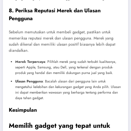
8. Periksa Reputasi Merek dan Ulasan
Pengguna
Sebelum memutuskan untuk membeli gadget, pastikan untuk
memeriksa reputasi merek dan ulasan pengguna. Merek yang
sudah dikenal dan memiliki ulasan positif biasanya lebih dapat
diandalkan.
Merek Terpercaya
: Pilihlah merek yang sudah terbukti kualitasnya,
seperti Apple, Samsung, atau Dell, yang terkenal dengan produk-
produk yang handal dan memiliki dukungan purna jual yang baik.
Ulasan Pengguna
: Bacalah ulasan dari pengguna lain untuk
mengetahui kelebihan dan kekurangan gadget yang Anda pilih. Ulasan
ini dapat memberikan wawasan yang berharga tentang performa dan
daya tahan gadget.
Kesimpulan
Memilih gadget yang tepat untuk