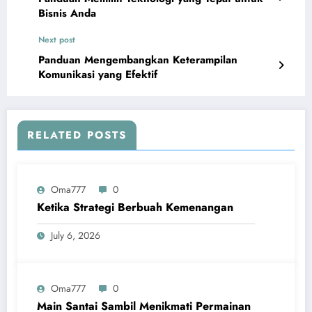
Bisnis Anda
Next post
Panduan Mengembangkan Keterampilan
Komunikasi yang Efektif
RELATED POSTS
Oma777
0
Ketika Strategi Berbuah Kemenangan
July 6, 2026
Oma777
0
Main Santai Sambil Menikmati Permainan