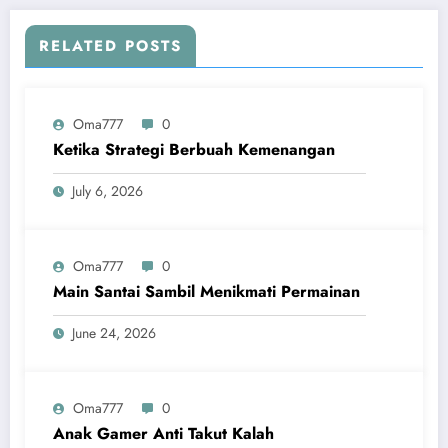
RELATED POSTS
Oma777
0
Ketika Strategi Berbuah Kemenangan
July 6, 2026
Oma777
0
Main Santai Sambil Menikmati Permainan
June 24, 2026
Oma777
0
Anak Gamer Anti Takut Kalah