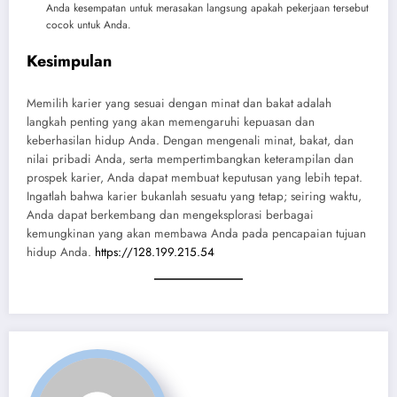
Anda kesempatan untuk merasakan langsung apakah pekerjaan tersebut
cocok untuk Anda.
Kesimpulan
Memilih karier yang sesuai dengan minat dan bakat adalah
langkah penting yang akan memengaruhi kepuasan dan
keberhasilan hidup Anda. Dengan mengenali minat, bakat, dan
nilai pribadi Anda, serta mempertimbangkan keterampilan dan
prospek karier, Anda dapat membuat keputusan yang lebih tepat.
Ingatlah bahwa karier bukanlah sesuatu yang tetap; seiring waktu,
Anda dapat berkembang dan mengeksplorasi berbagai
kemungkinan yang akan membawa Anda pada pencapaian tujuan
hidup Anda.
https://128.199.215.54