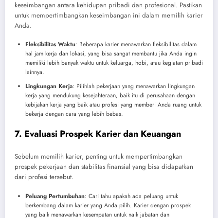
keseimbangan antara kehidupan pribadi dan profesional. Pastikan
untuk mempertimbangkan keseimbangan ini dalam memilih karier
Anda.
Fleksibilitas Waktu
: Beberapa karier menawarkan fleksibilitas dalam
hal jam kerja dan lokasi, yang bisa sangat membantu jika Anda ingin
memiliki lebih banyak waktu untuk keluarga, hobi, atau kegiatan pribadi
lainnya.
Lingkungan Kerja
: Pilihlah pekerjaan yang menawarkan lingkungan
kerja yang mendukung kesejahteraan, baik itu di perusahaan dengan
kebijakan kerja yang baik atau profesi yang memberi Anda ruang untuk
bekerja dengan cara yang lebih bebas.
7. Evaluasi Prospek Karier dan Keuangan
Sebelum memilih karier, penting untuk mempertimbangkan
prospek pekerjaan dan stabilitas finansial yang bisa didapatkan
dari profesi tersebut.
Peluang Pertumbuhan
: Cari tahu apakah ada peluang untuk
berkembang dalam karier yang Anda pilih. Karier dengan prospek
yang baik menawarkan kesempatan untuk naik jabatan dan