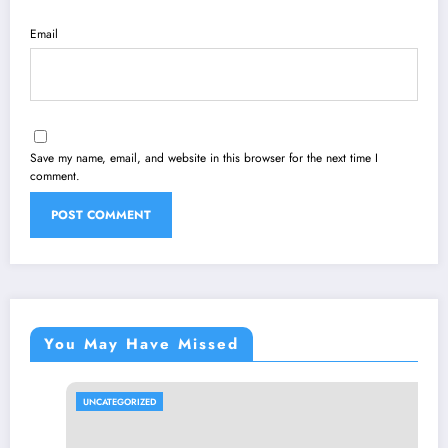
Email
Save my name, email, and website in this browser for the next time I
comment.
You May Have Missed
UNCATEGORIZED