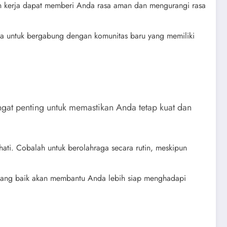
n kerja dapat memberi Anda rasa aman dan mengurangi rasa
ba untuk bergabung dengan komunitas baru yang memiliki
ngat penting untuk memastikan Anda tetap kuat dan
ati. Cobalah untuk berolahraga secara rutin, meskipun
k yang baik akan membantu Anda lebih siap menghadapi