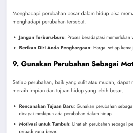
Menghadapi perubahan besar dalam hidup bisa memaka
menghadapi perubahan tersebut.
Jangan Terburu-buru
: Proses beradaptasi memerlukan w
Berikan Diri Anda Penghargaan
: Hargai setiap kema
9. Gunakan Perubahan Sebagai Mot
Setiap perubahan, baik yang sulit atau mudah, dapat
meraih impian dan tujuan hidup yang lebih besar.
Rencanakan Tujuan Baru
: Gunakan perubahan sebagai 
dicapai meskipun ada perubahan dalam hidup.
Motivasi untuk Tumbuh
: Lihatlah perubahan sebagai p
pribadi yang besar.