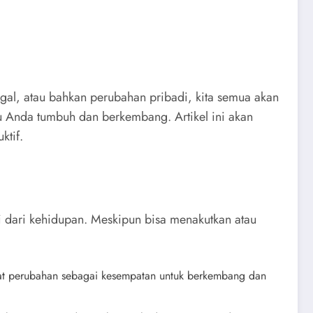
ggal, atau bahkan perubahan pribadi, kita semua akan
 Anda tumbuh dan berkembang. Artikel ini akan
tif.
dari kehidupan. Meskipun bisa menakutkan atau
hat perubahan sebagai kesempatan untuk berkembang dan