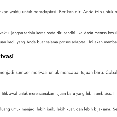
n waktu untuk beradaptasi. Berikan diri Anda izin untuk 
aktu. Jangan terlalu keras pada diri sendiri jika Anda merasa kes
juan kecil yang Anda buat selama proses adaptasi. Ini akan membe
ivasi
 menjadi sumber motivasi untuk mencapai tujuan baru. Coba
titik awal untuk merencanakan tujuan baru yang lebih ambisius. I
eluang untuk menjadi lebih baik, lebih kuat, dan lebih bijaksana