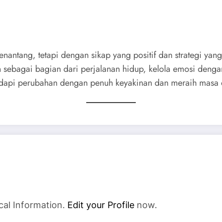
tang, tetapi dengan sikap yang positif dan strategi yan
ebagai bagian dari perjalanan hidup, kelola emosi dengan
adapi perubahan dengan penuh keyakinan dan meraih masa 
cal Information.
Edit your Profile
now.