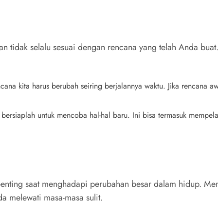
an tidak selalu sesuai dengan rencana yang telah Anda buat
cana kita harus berubah seiring berjalannya waktu. Jika rencana awal
 bersiaplah untuk mencoba hal-hal baru. Ini bisa termasuk mempela
 penting saat menghadapi perubahan besar dalam hidup. Me
 melewati masa-masa sulit.