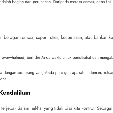
n adalah bagian dari perubahan. Daripada merasa cemas, coba fo
n beragam emosi, seperti stres, kecemasan, atau bahkan k
 overwhelmed, beri diri Anda waktu untuk beristirahat dan mengata
ra dengan seseorang yang Anda percayai, apakah itu teman, keluar
onal.
Kendalikan
erjebak dalam hal-hal yang tidak bisa kita kontrol. Sebagai