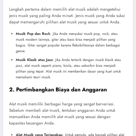
Langkah pertama dalam memilih alat musik adalah mengetahui
jenis musik yang paling Anda minati. Jenis musik yang Anda sukai
dapat memengaruhi pilihan alat musik yang sesuai untuk Anda.
Musik Pop dan Rock
: Jika Anda menyukai musik pop, rock, atau
musik modern lainnya, gitar atau bass bisa menjadi pilihan yang
bagus. Gitar sangat populer karena fleksibilitasnya dalam berbagai
genre.
Musik Klasik atau Jazz
: Jika Anda tertarik dengan musik klasik atau
jazz, alat musik seperti piano, biola, atau saksofon bisa menjadi
pilihan yang tepat. Alat musik ini memberikan dasar yang kuat untuk
memahami teori musik.
2. Pertimbangkan Biaya dan Anggaran
Alat musik memiliki berbagai harga yang sangat bervariasi.
Sebelum membeli alat musik, tentukan anggaran Anda untuk
memastikan Anda memilih alat musik yang sesuai dengan
kapasitas keuangan Anda.
Alat Musik yang Terjangkau
: Untuk pemula, ada banyak pilihan alat