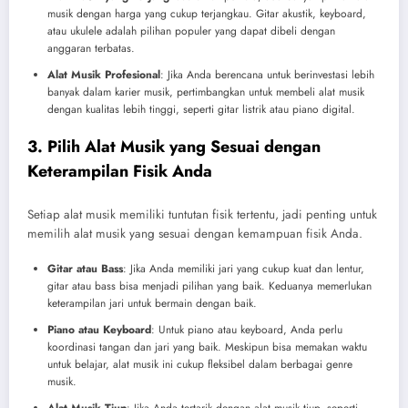
musik dengan harga yang cukup terjangkau. Gitar akustik, keyboard,
atau ukulele adalah pilihan populer yang dapat dibeli dengan
anggaran terbatas.
Alat Musik Profesional
: Jika Anda berencana untuk berinvestasi lebih
banyak dalam karier musik, pertimbangkan untuk membeli alat musik
dengan kualitas lebih tinggi, seperti gitar listrik atau piano digital.
3. Pilih Alat Musik yang Sesuai dengan
Keterampilan Fisik Anda
Setiap alat musik memiliki tuntutan fisik tertentu, jadi penting untuk
memilih alat musik yang sesuai dengan kemampuan fisik Anda.
Gitar atau Bass
: Jika Anda memiliki jari yang cukup kuat dan lentur,
gitar atau bass bisa menjadi pilihan yang baik. Keduanya memerlukan
keterampilan jari untuk bermain dengan baik.
Piano atau Keyboard
: Untuk piano atau keyboard, Anda perlu
koordinasi tangan dan jari yang baik. Meskipun bisa memakan waktu
untuk belajar, alat musik ini cukup fleksibel dalam berbagai genre
musik.
Alat Musik Tiup
: Jika Anda tertarik dengan alat musik tiup, seperti