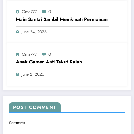
Oma777
0
Main Santai Sambil Menikmati Permainan
June 24, 2026
Oma777
0
Anak Gamer Anti Takut Kalah
June 2, 2026
POST COMMENT
Comments