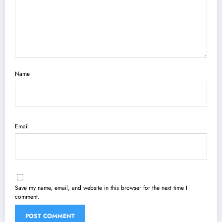
Name
Email
Save my name, email, and website in this browser for the next time I
comment.