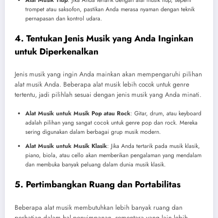
trompet atau saksofon, pastikan Anda merasa nyaman dengan teknik
pernapasan dan kontrol udara.
4. Tentukan Jenis Musik yang Anda Inginkan
untuk Diperkenalkan
Jenis musik yang ingin Anda mainkan akan mempengaruhi pilihan
alat musik Anda. Beberapa alat musik lebih cocok untuk genre
tertentu, jadi pilihlah sesuai dengan jenis musik yang Anda minati.
Alat Musik untuk Musik Pop atau Rock
: Gitar, drum, atau keyboard
adalah pilihan yang sangat cocok untuk genre pop dan rock. Mereka
sering digunakan dalam berbagai grup musik modern.
Alat Musik untuk Musik Klasik
: Jika Anda tertarik pada musik klasik,
piano, biola, atau cello akan memberikan pengalaman yang mendalam
dan membuka banyak peluang dalam dunia musik klasik.
5. Pertimbangkan Ruang dan Portabilitas
Beberapa alat musik membutuhkan lebih banyak ruang dan
perhatian dalam hal penyimpanan, sementara yang lain lebih