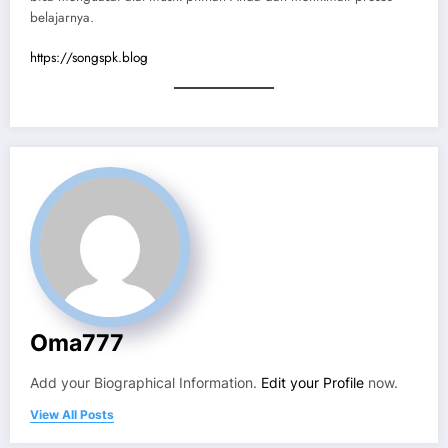
belajarnya.
https://songspk.blog
Oma777
Add your Biographical Information.
Edit your Profile
now.
View All Posts