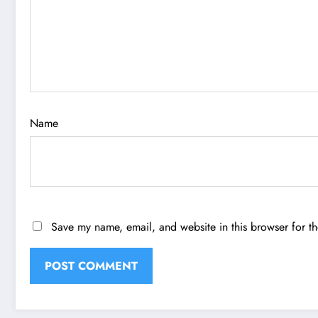
Name
Save my name, email, and website in this browser for t