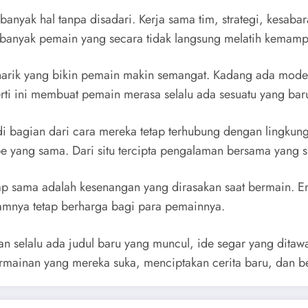
banyak hal tanpa disadari. Kerja sama tim, strategi, kesa
i, banyak pemain yang secara tidak langsung melatih kemam
narik yang bikin pemain makin semangat. Kadang ada mode p
rti ini membuat pemain merasa selalu ada sesuatu yang baru 
di bagian dari cara mereka tetap terhubung dengan lingku
pe yang sama. Dari situ tercipta pengalaman bersama yang su
tap sama adalah kesenangan yang dirasakan saat bermain. En
amnya tetap berharga bagi para pemainnya.
n selalu ada judul baru yang muncul, ide segar yang ditaw
rmainan yang mereka suka, menciptakan cerita baru, dan 