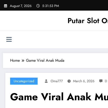
Skip
August 7, 2026
5:31:54 PM
to
content
Putar Slot 
Home
Game Viral Anak Muda
Uncategorized
Oma777
March 6, 2026
0
Game Viral Anak M