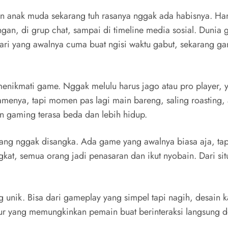
anak muda sekarang tuh rasanya nggak ada habisnya. Hampi
ngan, di grup chat, sampai di timeline media sosial. Dunia 
ari yang awalnya cuma buat ngisi waktu gabut, sekarang ga
nikmati game. Nggak melulu harus jago atau pro player, y
menya, tapi momen pas lagi main bareng, saling roasting, 
n gaming terasa beda dan lebih hidup.
ang nggak disangka. Ada game yang awalnya biasa aja, tapi
ngkat, semua orang jadi penasaran dan ikut nyobain. Dari si
 unik. Bisa dari gameplay yang simpel tapi nagih, desain k
tur yang memungkinkan pemain buat berinteraksi langsung 