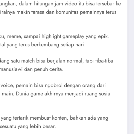
ngkan, dalam hitungan jam video itu bisa tersebar ke
iralnya makin terasa dan komunitas pemainnya terus
cu, meme, sampai highlight gameplay yang epik.
tal yang terus berkembang setiap hari.
g satu match bisa berjalan normal, tapi tiba-tiba
 manusiawi dan penuh cerita.
 voice, pemain bisa ngobrol dengan orang dari
li main. Dunia game akhirnya menjadi ruang sosial
a yang tertarik membuat konten, bahkan ada yang
esuatu yang lebih besar.