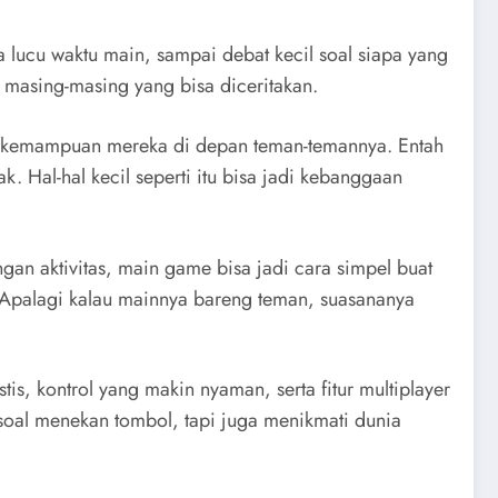
a lucu waktu main, sampai debat kecil soal siapa yang
masing-masing yang bisa diceritakan.
an kemampuan mereka di depan teman-temannya. Entah
. Hal-hal kecil seperti itu bisa jadi kebanggaan
ngan aktivitas, main game bisa jadi cara simpel buat
. Apalagi kalau mainnya bareng teman, suasananya
, kontrol yang makin nyaman, serta fitur multiplayer
soal menekan tombol, tapi juga menikmati dunia