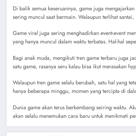
Di balik semua keseruannya, game juga mengajarkan 
sering muncul saat bermain. Walaupun terlihat santa
Game viral juga sering menghadirkan event-event me
yang hanya muncul dalam waktu terbatas. Hal-hal sepe
Bagi anak muda, mengikuti tren game terbaru juga ja
satu game, rasanya seru kalau bisa ikut merasakan hy
Walaupun tren game selalu berubah, satu hal yang te
hanya beberapa minggu, momen yang tercipta di dal
Dunia game akan terus berkembang seiring waktu. Aka
akan selalu menemukan cara baru untuk menikmati pe