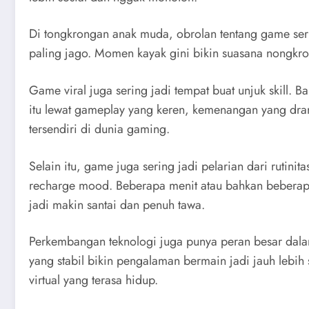
Di tongkrongan anak muda, obrolan tentang game serin
paling jago. Momen kayak gini bikin suasana nongkr
Game viral juga sering jadi tempat buat unjuk skil
itu lewat gameplay yang keren, kemenangan yang drama
tersendiri di dunia gaming.
Selain itu, game juga sering jadi pelarian dari rutini
recharge mood. Beberapa menit atau bahkan beberapa 
jadi makin santai dan penuh tawa.
Perkembangan teknologi juga punya peran besar dalam
yang stabil bikin pengalaman bermain jadi jauh lebi
virtual yang terasa hidup.