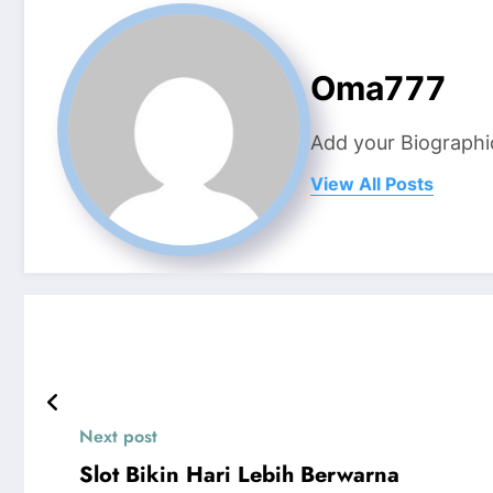
Oma777
Add your Biographi
View All Posts
Next post
Slot Bikin Hari Lebih Berwarna