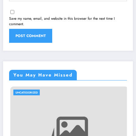
Save my name, email, and website in this browser for the next time I
comment.
You May Have Missed
UNCATEGORIZED