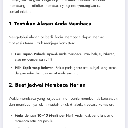
membangun rutinitas membaca yang menyenangkan dan
berkelanjutan.
1. Tentukan Alasan Anda Membaca
Mengetahui alasan pribadi Anda membaca dapat menjadi
motivasi utama untuk menjaga konsistensi.
Cari Tujuan Pribadi
: Apakah Anda membaca untuk belajar, hiburan,
atau pengembangan diri?
Pilih Topik yang Relevan
: Fokus pada genre atau subjek yang sesuai
dengan kebutuhan dan minat Anda saat ini.
2. Buat Jadwal Membaca Harian
Waktu membaca yang terjadwal membantu membentuk kebiasaan
dan membuatnya lebih mudah untuk dilakukan secara konsisten.
Mulai dengan 10–15 Menit per Hari
: Anda tidak perlu langsung
membaca satu jam penuh.