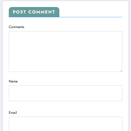
POST COMMENT
Comments
Name
Email