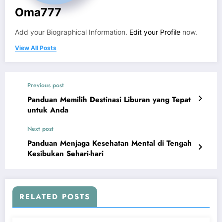
Oma777
Add your Biographical Information.
Edit your Profile
now.
View All Posts
Previous post
Panduan Memilih Destinasi Liburan yang Tepat
untuk Anda
Next post
Panduan Menjaga Kesehatan Mental di Tengah
Kesibukan Sehari-hari
RELATED POSTS