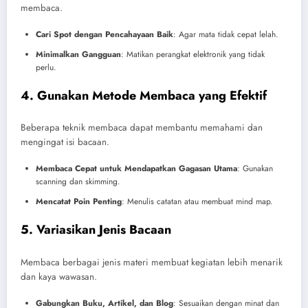
membaca.
Cari Spot dengan Pencahayaan Baik
: Agar mata tidak cepat lelah.
Minimalkan Gangguan
: Matikan perangkat elektronik yang tidak
perlu.
4. Gunakan Metode Membaca yang Efektif
Beberapa teknik membaca dapat membantu memahami dan
mengingat isi bacaan.
Membaca Cepat untuk Mendapatkan Gagasan Utama
: Gunakan
scanning dan skimming.
Mencatat Poin Penting
: Menulis catatan atau membuat mind map.
5. Variasikan Jenis Bacaan
Membaca berbagai jenis materi membuat kegiatan lebih menarik
dan kaya wawasan.
Gabungkan Buku, Artikel, dan Blog
: Sesuaikan dengan minat dan