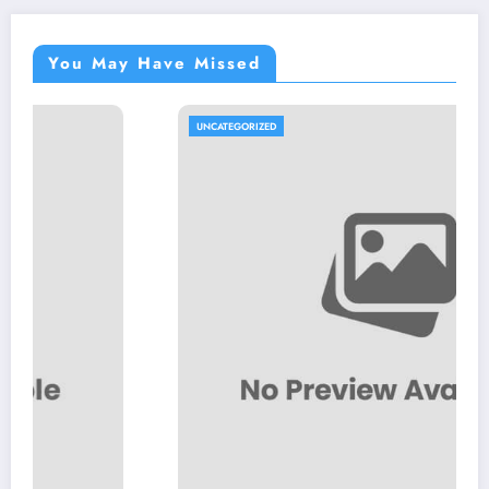
You May Have Missed
UNCATEGORIZED