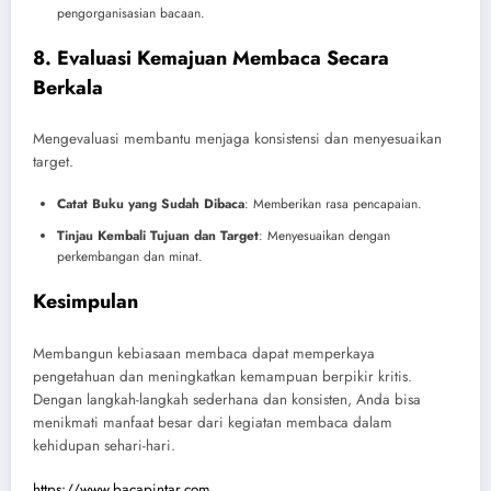
pengorganisasian bacaan.
8. Evaluasi Kemajuan Membaca Secara
Berkala
Mengevaluasi membantu menjaga konsistensi dan menyesuaikan
target.
Catat Buku yang Sudah Dibaca
: Memberikan rasa pencapaian.
Tinjau Kembali Tujuan dan Target
: Menyesuaikan dengan
perkembangan dan minat.
Kesimpulan
Membangun kebiasaan membaca dapat memperkaya
pengetahuan dan meningkatkan kemampuan berpikir kritis.
Dengan langkah-langkah sederhana dan konsisten, Anda bisa
menikmati manfaat besar dari kegiatan membaca dalam
kehidupan sehari-hari.
https://www.bacapintar.com