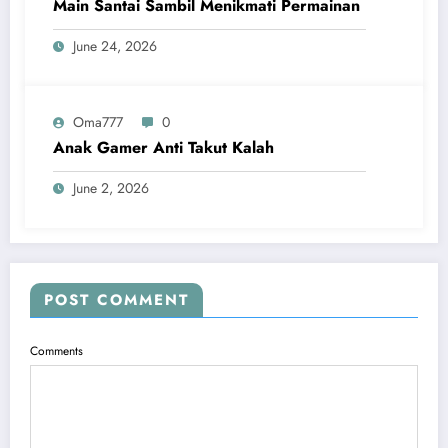
Main Santai Sambil Menikmati Permainan
June 24, 2026
Oma777
0
Anak Gamer Anti Takut Kalah
June 2, 2026
POST COMMENT
Comments