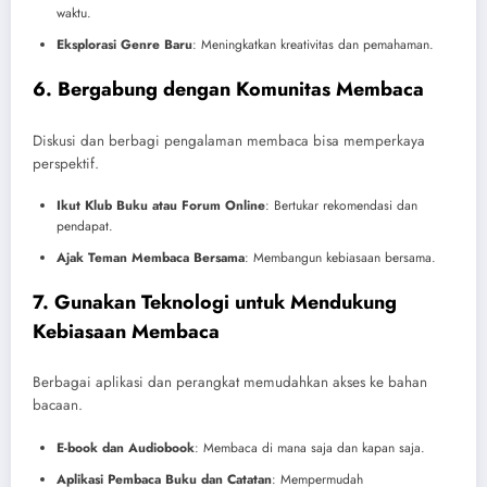
waktu.
Eksplorasi Genre Baru
: Meningkatkan kreativitas dan pemahaman.
6. Bergabung dengan Komunitas Membaca
Diskusi dan berbagi pengalaman membaca bisa memperkaya
perspektif.
Ikut Klub Buku atau Forum Online
: Bertukar rekomendasi dan
pendapat.
Ajak Teman Membaca Bersama
: Membangun kebiasaan bersama.
7. Gunakan Teknologi untuk Mendukung
Kebiasaan Membaca
Berbagai aplikasi dan perangkat memudahkan akses ke bahan
bacaan.
E-book dan Audiobook
: Membaca di mana saja dan kapan saja.
Aplikasi Pembaca Buku dan Catatan
: Mempermudah