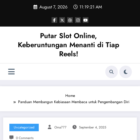
Skip
August 7, 2026
11:19:22 AM
to
content
Putar Slot Online,
Keberuntungan Menanti di Tiap
Reels!
Home
Panduan Membangun Kebiasaan Membaca untuk Pengembangan Diri
Uncategorized
Oma777
September 4, 2025
0 Comments