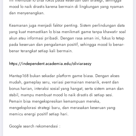
ini membuat lo bisa fokus pada keseruan dan strategi, sehingga
mood lo naik drastis karena bermain di lingkungan yang nyaman
dan menyenangkan.
Keamanan juga menjadi faktor penting. Sistem perlindungan data
yang kuat memastikan lo bisa menikmati game tanpa khawatir soal
akun atau informasi pribadi. Dengan rasa aman ini, fokus lo tetap
pada keseruan dan pengalaman positif, sehingga mood lo benar-
benar terangkat setiap kali bermain.
https://independent.academia.edu/oliviaraezy
Mantap168 bukan sekadar platform game biasa. Dengan akses
mudah, gameplay seru, variasi permainan menarik, event dan
bonus harian, interaksi sosial yang hangat, serta sistem aman dan
stabil, mampu membuat mood lo naik drastis di setiap sesi.
Pemain bisa mengekspresikan kemampuan mereka,
mengeksplorasi strategi baru, dan merasakan keseruan yang
memicu energi positif setiap hari.
Google search rekomendasi :