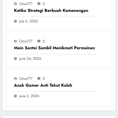
Oma777
0
Ketika Strategi Berbuah Kemenangan
July 6, 2026
Oma777
0
Main Santai Sambil Menikmati Permainan
June 24, 2026
Oma777
0
Anak Gamer Anti Takut Kalah
June 2, 2026