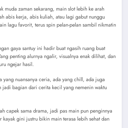
nak muda zaman sekarang, main slot lebih ke arah
ah abis kerja, abis kuliah, atau lagi gabut nunggu
in lagu favorit, terus spin pelan-pelan sambil nikmatin
gan gaya santuy ini hadir buat ngasih ruang buat
g penting alurnya ngalir, visualnya enak dilihat, dan
ru ngejar hasil.
 yang nuansanya ceria, ada yang chill, ada juga
h jadi bagian dari cerita kecil yang nemenin waktu
dah capek sama drama, jadi pas main pun penginnya
r kayak gini justru bikin main terasa lebih sehat dan
.