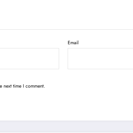
Email
he next time I comment.