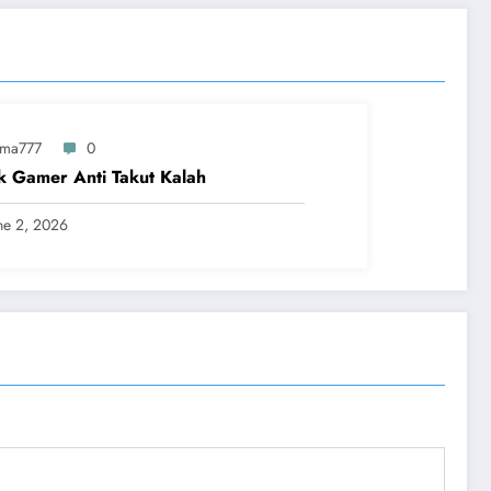
ma777
0
 Gamer Anti Takut Kalah
ne 2, 2026