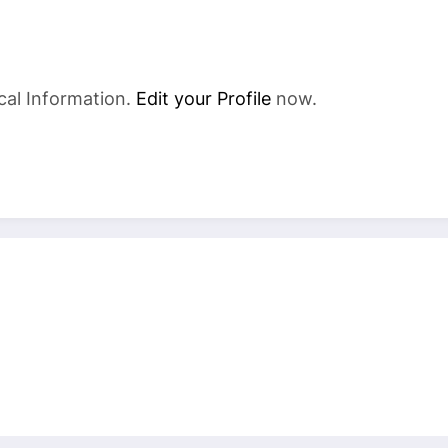
cal Information.
Edit your Profile
now.