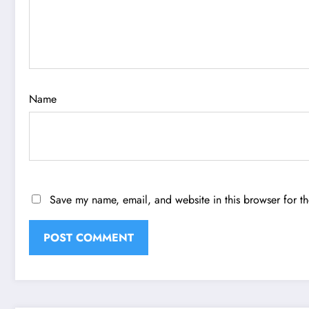
Name
Save my name, email, and website in this browser for t