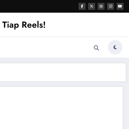
 Tiap Reels!