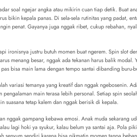
dar soal ngejar angka atau mikirin cuan tiap detik. Buat a
us bikin kepala panas. Di sela-sela rutinitas yang padat, ent
angin penat. Gayanya juga nggak ribet, cukup rebahan, nyala
api ironisnya justru butuh momen buat ngerem. Spin slot den
arus menang besar, nggak ada tekanan harus balik modal. Yan
 pas bisa main lama dengan tempo santai dibanding buru-bu
lah variasi temanya yang kreatif dan nggak ngebosenin. Ada
in pengalaman main terasa lebih personal. Setiap spin seola
in suasana tetap kalem dan nggak berisik di kepala.
ar dan nggak gampang kebawa emosi. Anak muda sekarang u
lau lagi hoki ya syukur, kalau belum ya santai aja. Pola piki
ah senyum sendiri karena bisa nikmatin momen tanpa beban