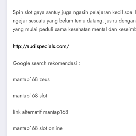
Spin slot gaya santuy juga ngasih pelajaran kecil soa
ngejar sesuatu yang belum tentu datang. Justru denga
yang mulai peduli sama kesehatan mental dan keseim
http://audispecials.com/
Google search rekomendasi :
mantap168 zeus
mantap168 slot
link alternatif mantap168
mantap168 slot online