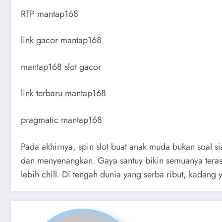
RTP mantap168
link gacor mantap168
mantap168 slot gacor
link terbaru mantap168
pragmatic mantap168
Pada akhirnya, spin slot buat anak muda bukan soal s
dan menyenangkan. Gaya santuy bikin semuanya terasa 
lebih chill. Di tengah dunia yang serba ribut, kadang